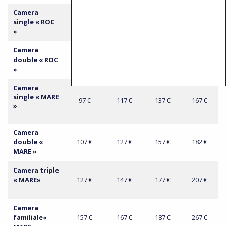
Camera
single « ROC
80 €
95 €
120 €
145 €
»
Camera
double « ROC
90 €
110 €
130 €
155 €
»
Camera
single « MARE
97 €
117 €
137 €
167 €
»
Camera
double «
107 €
127 €
157 €
182 €
MARE »
Camera
triple
« MARE»
127 €
147 €
177 €
207 €
Camera
familiale«
157 €
167 €
187 €
267 €