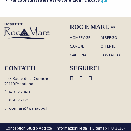
Per copnsultare le nostre condizioni, cliccate
qui
ROC E MARE
HOMEPAGE
ALBERGO
CAMERE
OFFERTE
GALLERIA
CONTATTO
CONTATTI
SEGUIRCI
23 Route de la Corniche,
20110 Propriano
04 95 76 04 85
04 95 76 17 55
rocemare@wanadoo.fr
Conception Studio Addicte
|
Informazioni legali |
Sitemap
| © 2026 -