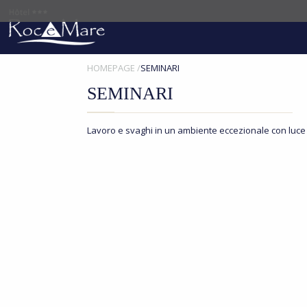
BACK
BACK
PRESENTAZIONE
HOMEPAGE
SEMINARI
SEMINARI
SERVIZI
CONTATTARCI
Lavoro e svaghi in un ambiente eccezionale con luce
DIVERTIMENTI
PRENOTAZIONE
SEMINARI